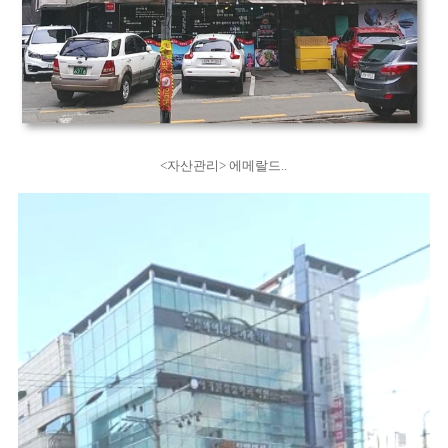
<자산관리> 에메랄드..