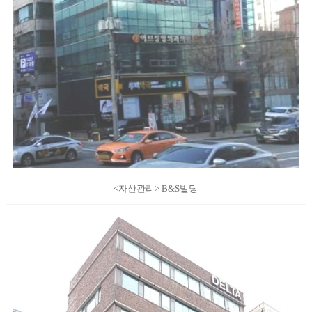
<자산관리> B&S빌딩