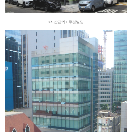
<자산관리> 무경빌딩