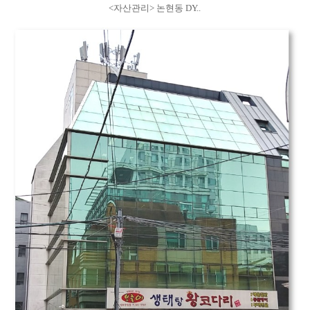
<자산관리> 논현동 DY..