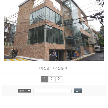
<자산관리>역삼동 매..
1
2
3