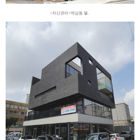
<자산관리>역삼동 델..